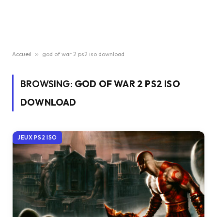
Accueil
»
god of war 2 ps2 iso download
BROWSING:
GOD OF WAR 2 PS2 ISO
DOWNLOAD
JEUX PS2 ISO