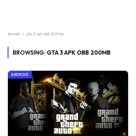
Accueil
»
gta 3 apk obb 200mb
BROWSING:
GTA 3 APK OBB 200MB
ANDROID