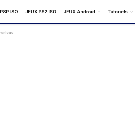
PSP ISO
JEUX PS2 ISO
JEUX Android
Tutoriels
download