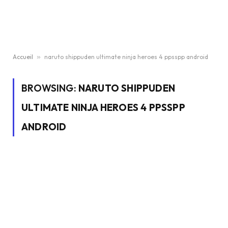
Accueil
»
naruto shippuden ultimate ninja heroes 4 ppsspp android
BROWSING:
NARUTO SHIPPUDEN
ULTIMATE NINJA HEROES 4 PPSSPP
ANDROID