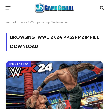
Accueil
»
wwe 2k24 ppsspp zip file download
BROWSING:
WWE 2K24 PPSSPP ZIP FILE
DOWNLOAD
JEUX PS2 ISO