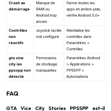
Crash au
Manque de
Ferme toutes les
démarrage
RAM ou
apps en arrière-plan,
Android trop
vérifie Android 5.0+
ancien
Contrôles
Joystick tactile
Réinitialise les
non
mal configuré
contrôles dans
réactifs
Paramètres >
Contrôles
gta vice
Permissions
Paramètres Android
city iso
de stockage
> Applications >
ppsspp non
manquantes
PPSSPP >
détecté
Autorisations
FAQ
GTA Vice City Stories PPSSPP est-il