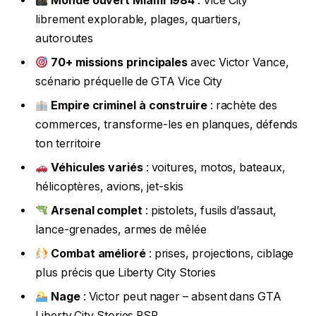
Monde ouvert Miami 1984
: Vice City
librement explorable, plages, quartiers,
autoroutes
70+ missions principales
avec Victor Vance,
scénario préquelle de GTA Vice City
Empire criminel à construire
: rachète des
commerces, transforme-les en planques, défends
ton territoire
Véhicules variés
: voitures, motos, bateaux,
hélicoptères, avions, jet-skis
Arsenal complet
: pistolets, fusils d’assaut,
lance-grenades, armes de mêlée
Combat amélioré
: prises, projections, ciblage
plus précis que Liberty City Stories
Nage
: Victor peut nager – absent dans GTA
Liberty City Stories PSP