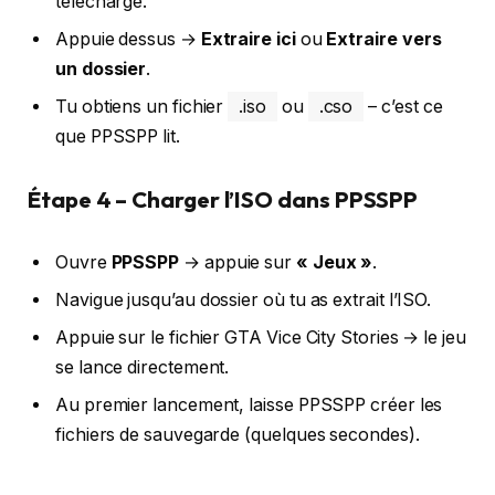
téléchargé.
Appuie dessus →
Extraire ici
ou
Extraire vers
un dossier
.
Tu obtiens un fichier
.iso
ou
.cso
– c’est ce
que PPSSPP lit.
Étape 4 – Charger l’ISO dans PPSSPP
Ouvre
PPSSPP
→ appuie sur
« Jeux »
.
Navigue jusqu’au dossier où tu as extrait l’ISO.
Appuie sur le fichier GTA Vice City Stories → le jeu
se lance directement.
Au premier lancement, laisse PPSSPP créer les
fichiers de sauvegarde (quelques secondes).