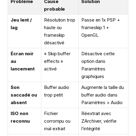
Problème
Cause
Solution
probable
Jeu lent /
Résolution trop
Passe en 1x PSP +
lag
haute ou
frameskip 1 +
frameskip
OpenGL
désactivé
Écran noir
« Skip buffer
Désactive cette
au
effects »
option dans
lancement
activé
Paramètres
graphiques
Son
Buffer audio
Augmente la taille du
saccadé ou
trop petit
buffer audio dans
absent
Paramètres > Audio
ISO non
Fichier
Réextrait avec
reconnu
corrompu ou
ZArchiver, vérifie
mal extrait
l’intégrité