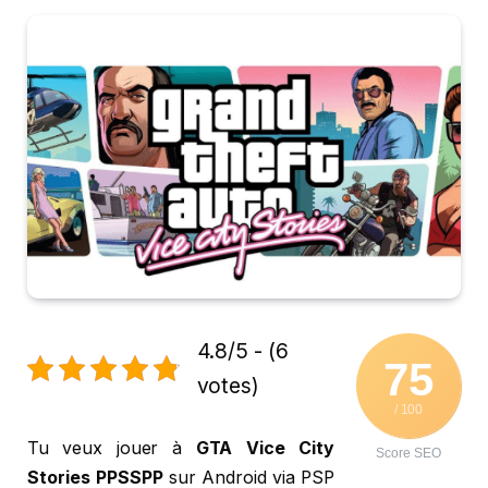
4.8/5 - (6
75
votes)
/ 100
Tu veux jouer à
GTA Vice City
Score SEO
Stories PPSSPP
sur Android via PSP