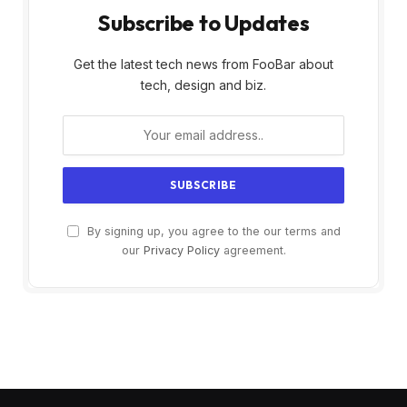
Subscribe to Updates
Get the latest tech news from FooBar about
tech, design and biz.
By signing up, you agree to the our terms and
our
Privacy Policy
agreement.