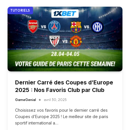
TUTORIELS
Dernier Carré des Coupes d’Europe
2025 : Nos Favoris Club par Club
GameGenial
avril 30, 2025
Choisissez vos favoris pour le dernier carré des
Coupes d’Europe 2025 ! Le meilleur site de paris
sportif international a…