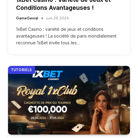
Conditions Avantageuses !
GameGenial
juin 29, 2024
1xBet Casino : variété de jeux et conditions
avantageuses ! La société de paris mondialement
reconnue 1xBet invite tous les…
TUTORIELS