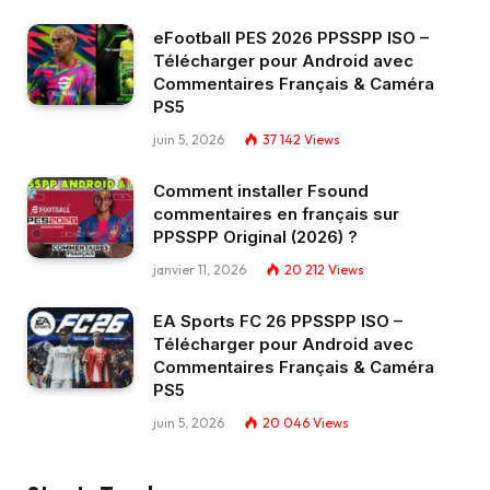
eFootball PES 2026 PPSSPP ISO –
Télécharger pour Android avec
Commentaires Français & Caméra
PS5
juin 5, 2026
37 142
Views
Comment installer Fsound
commentaires en français sur
PPSSPP Original (2026) ?
janvier 11, 2026
20 212
Views
EA Sports FC 26 PPSSPP ISO –
Télécharger pour Android avec
Commentaires Français & Caméra
PS5
juin 5, 2026
20 046
Views