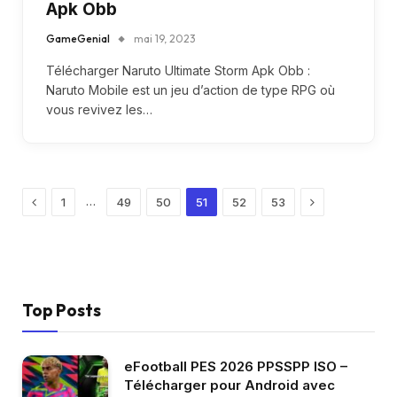
Apk Obb
GameGenial
mai 19, 2023
Télécharger Naruto Ultimate Storm Apk Obb :
Naruto Mobile est un jeu d’action de type RPG où
vous revivez les…
Previous
Next
…
1
49
50
51
52
53
Top Posts
eFootball PES 2026 PPSSPP ISO –
Télécharger pour Android avec