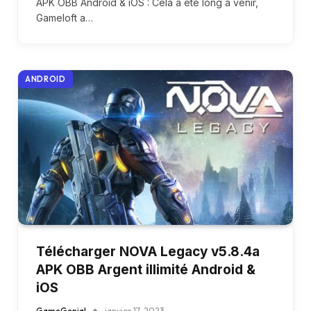
APK OBB Android & iOS : Cela a été long à venir,
Gameloft a…
ANDROID
Télécharger NOVA Legacy v5.8.4a
APK OBB Argent illimité Android &
iOS
GameGenial
janvier 17, 2023