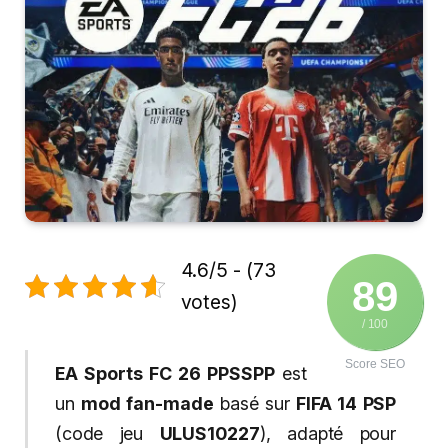
4.6/5 - (73
89
votes)
/ 100
Score SEO
EA Sports FC 26 PPSSPP
est
un
mod fan-made
basé sur
FIFA 14 PSP
(code jeu
ULUS10227
), adapté pour