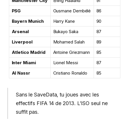
Manchester City
Erling Haaland
91
PSG
Ousmane Dembélé
86
Bayern Munich
Harry Kane
90
Arsenal
Bukayo Saka
87
Liverpool
Mohamed Salah
89
Atletico Madrid
Antoine Griezmann
85
Inter Miami
Lionel Messi
87
Al Nassr
Cristiano Ronaldo
85
Sans le SaveData, tu joues avec les
effectifs FIFA 14 de 2013. L’ISO seul ne
suffit pas.