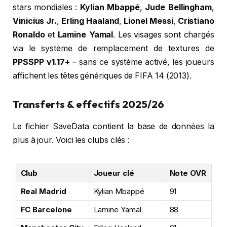
stars mondiales :
Kylian Mbappé
,
Jude Bellingham
,
Vinicius Jr.
,
Erling Haaland
,
Lionel Messi
,
Cristiano
Ronaldo
et
Lamine Yamal
. Les visages sont chargés
via le système de remplacement de textures de
PPSSPP v1.17+
– sans ce système activé, les joueurs
affichent les têtes génériques de FIFA 14 (2013).
Transferts & effectifs 2025/26
Le fichier SaveData contient la base de données la
plus à jour. Voici les clubs clés :
Club
Joueur clé
Note OVR
Real Madrid
Kylian Mbappé
91
FC Barcelone
Lamine Yamal
88