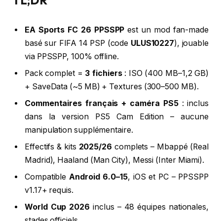
TL;DR
EA Sports FC 26 PPSSPP
est un mod fan-made
basé sur FIFA 14 PSP (code
ULUS10227
), jouable
via PPSSPP, 100% offline.
Pack complet =
3 fichiers
: ISO (400 MB–1,2 GB)
+ SaveData (~5 MB) + Textures (300–500 MB).
Commentaires français + caméra PS5
: inclus
dans la version PS5 Cam Edition – aucune
manipulation supplémentaire.
Effectifs & kits
2025/26
complets – Mbappé (Real
Madrid), Haaland (Man City), Messi (Inter Miami).
Compatible
Android 6.0–15
, iOS et PC – PPSSPP
v1.17+ requis.
World Cup 2026
inclus – 48 équipes nationales,
stades officiels.