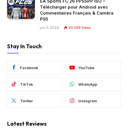
EA Sports FC 26 PPSSPP ISO –
Télécharger pour Android avec
Commentaires Français & Caméra
PS5
juin 5, 2026
20 063
Views
Stay In Touch
Facebook
YouTube
TikTok
WhatsApp
Twitter
Instagram
Latest Reviews