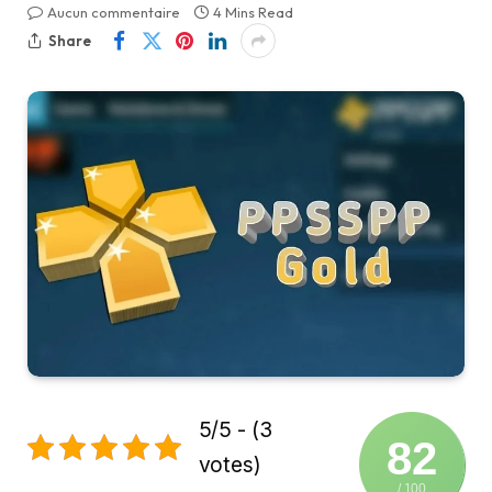
Aucun commentaire
4 Mins Read
Share
5/5 - (3
82
votes)
/ 100