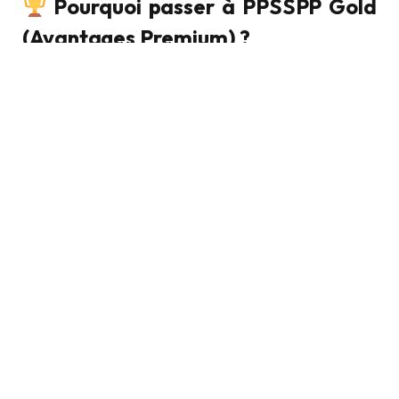
Pourquoi passer à PPSSPP Gold
(Avantages Premium) ?
Beaucoup d’utilisateurs se demandent si le
changement vaut le coup. Voici les avantages
concrets de cet
APK Modifié
: