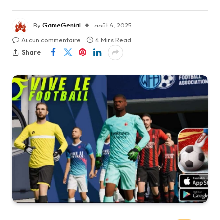
By
GameGenial
août 6, 2025
Aucun commentaire
4 Mins Read
Share