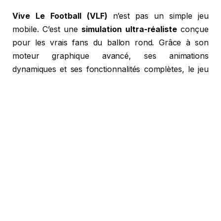
Vive Le Football (VLF)
n’est pas un simple jeu
mobile. C’est une
simulation ultra-réaliste
conçue
pour les vrais fans du ballon rond. Grâce à son
moteur graphique avancé, ses animations
dynamiques et ses fonctionnalités complètes, le jeu
vous transporte au cœur des stades les plus vibrants
du monde.
Gameplay fluide et réactif
Lire Aussi :
Télécharger Into The Dead 2 Mod Apk Obb
v1.64.0 Android & iOS