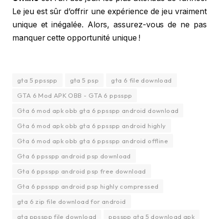
Le jeu est sûr d’offrir une expérience de jeu vraiment
unique et inégalée. Alors, assurez-vous de ne pas
manquer cette opportunité unique !
gta 5 ppsspp
gta 5 psp
gta 6 file download
GTA 6 Mod APK OBB - GTA 6 ppsspp
Gta 6 mod apk obb gta 6 ppsspp android download
Gta 6 mod apk obb gta 6 ppsspp android highly
Gta 6 mod apk obb gta 6 ppsspp android offline
Gta 6 ppsspp android psp download
Gta 6 ppsspp android psp free download
Gta 6 ppsspp android psp highly compressed
gta 6 zip file download for android
gta ppsspp file download
ppsspp gta 5 download apk