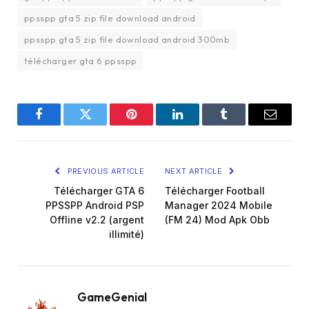
ppsspp gta 5 zip file download android
ppsspp gta 5 zip file download android 300mb
télécharger gta 6 ppsspp
Facebook
Twitter
Pinterest
LinkedIn
Tumblr
Email
PREVIOUS ARTICLE
NEXT ARTICLE
Télécharger GTA 6
Télécharger Football
PPSSPP Android PSP
Manager 2024 Mobile
Offline v2.2 (argent
(FM 24) Mod Apk Obb
illimité)
GameGenial