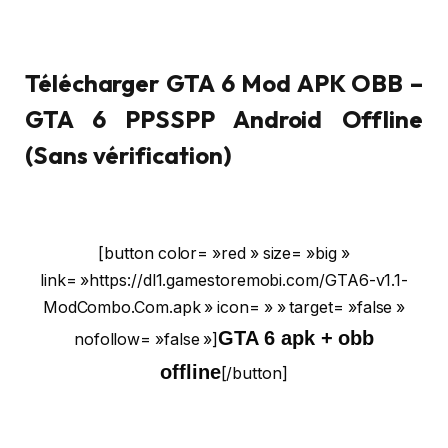
Télécharger GTA 6 Mod APK OBB –
GTA 6 PPSSPP Android Offline
(Sans vérification)
[button color= »red » size= »big »
link= »https://dl1.gamestoremobi.com/GTA6-v1.1-
ModCombo.Com.apk » icon= » » target= »false »
GTA 6 apk + obb
nofollow= »false »]
offline
[/button]