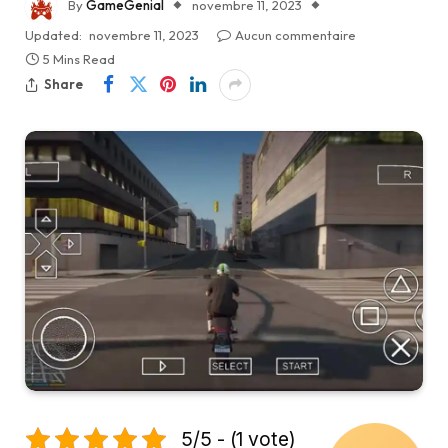
By
GameGenial
novembre 11, 2023
Updated:
novembre 11, 2023
Aucun commentaire
5 Mins Read
Share
5/5 - (1 vote)