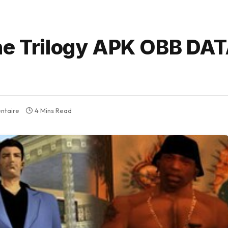
he Trilogy APK OBB DA
ntaire
4 Mins Read