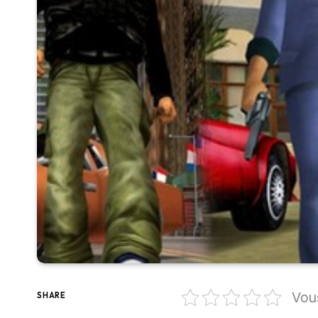
Vou
SHARE