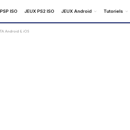
PSP ISO
JEUX PS2 ISO
JEUX Android
Tutoriels
TA Android & iOS