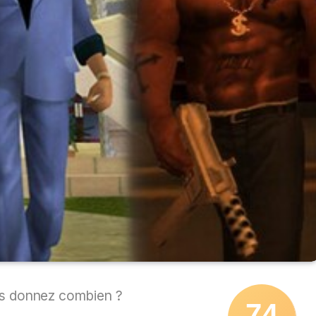
s donnez combien ?
74