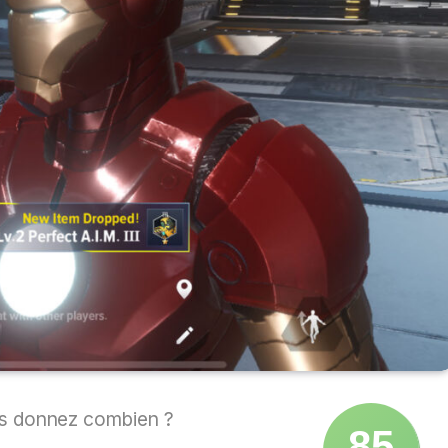
s donnez combien ?
85