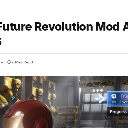
Future Revolution Mod
S
re
6 Mins Read