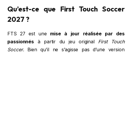
Qu’est-ce que First Touch Soccer
2027 ?
FTS 27 est une
mise à jour réalisée par des
passionnés
à partir du jeu original
First Touch
Soccer
. Bien qu’il ne s’agisse pas d’une version
officielle, ce mod permet aux joueurs de profiter
d’une expérience modernisée avec les dernières
équipes, les nouveaux transferts et des améliorations
visuelles.
Les principales nouveautés
Effectifs mis à jour pour la saison 2026/2027
Derniers transferts des clubs et sélections