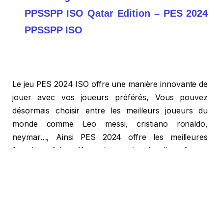
PPSSPP ISO Qatar Edition – PES 2024
PPSSPP ISO
Le jeu PES 2024 ISO offre une manière innovante de
jouer avec vos joueurs préférés, Vous pouvez
désormais choisir entre les meilleurs joueurs du
monde comme Leo messi, cristiano ronaldo,
neymar…, Ainsi PES 2024 offre les meilleures
fonctionnalités, Konami a ajouté d’excellentes
fonctionnalités. Vous pouvez jouer le match que vous
préférez collectivement avec votre famille et vos
amis, et vous pouvez également vous améliorer et
progresser davantage grâce à l’expérience de jeu
multijoueur en ligne. Le jeu a une excellente