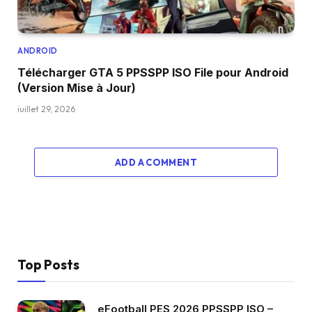
ANDROID
Télécharger GTA 5 PPSSPP ISO File pour Android
(Version Mise à Jour)
juillet 29, 2026
ADD A COMMENT
Top Posts
eFootball PES 2026 PPSSPP ISO –