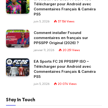
Télécharger pour Android avec
Commentaires Français & Caméra
PS5
juin 5, 2026
37 156
Views
Comment installer Fsound
commentaires en français sur
PPSSPP Original (2026) ?
janvier 11, 2026
20 251
Views
EA Sports FC 26 PPSSPP ISO –
Télécharger pour Android avec
Commentaires Français & Caméra
PS5
juin 5, 2026
20 074
Views
Stay In Touch