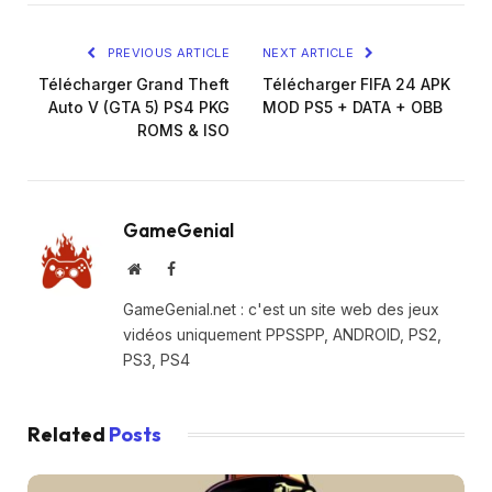
PREVIOUS ARTICLE
NEXT ARTICLE
Télécharger Grand Theft
Télécharger FIFA 24 APK
Auto V (GTA 5) PS4 PKG
MOD PS5 + DATA + OBB
ROMS & ISO
GameGenial
Website
Facebook
GameGenial.net : c'est un site web des jeux
vidéos uniquement PPSSPP, ANDROID, PS2,
PS3, PS4
Related
Posts