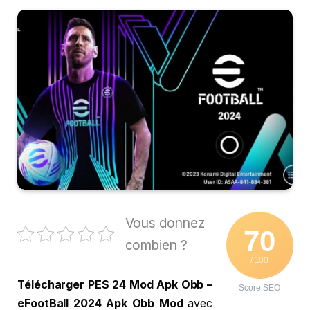
Vous donnez
70
combien ?
/ 100
Télécharger PES 24 Mod Apk Obb –
Score SEO
eFootBall 2024 Apk Obb Mod
avec