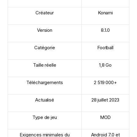
Créateur
Konami
Version
8.1.0
Catégorie
Football
Taille réelle
1,8 Go
Téléchargements
2 519 000+
Actualisé
28 juillet 2023
Type de jeu
MOD
Exigences minimales du
Android 7.0 et