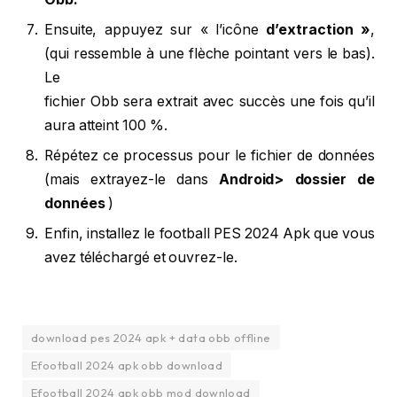
Ensuite, appuyez sur « l’icône
d’extraction »
,
(qui ressemble à une flèche pointant vers le bas).
Le
fichier Obb sera extrait avec succès une fois qu’il
aura atteint 100 %.
Répétez ce processus pour le fichier de données
(mais extrayez-le dans
Android> dossier de
données
)
Enfin, installez le football PES 2024 Apk que vous
avez téléchargé et ouvrez-le.
download pes 2024 apk + data obb offline
Efootball 2024 apk obb download
Efootball 2024 apk obb mod download