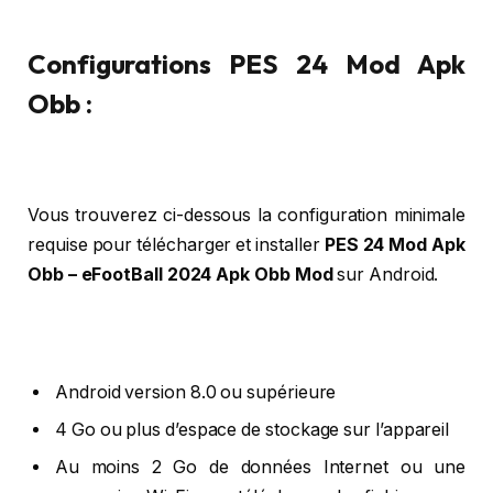
Configurations PES 24 Mod Apk
Obb :
Vous trouverez ci-dessous la configuration minimale
requise pour télécharger et installer
PES 24 Mod Apk
Obb – eFootBall 2024 Apk Obb Mod
sur Android.
Android version 8.0 ou supérieure
4 Go ou plus d’espace de stockage sur l’appareil
Au moins 2 Go de données Internet ou une