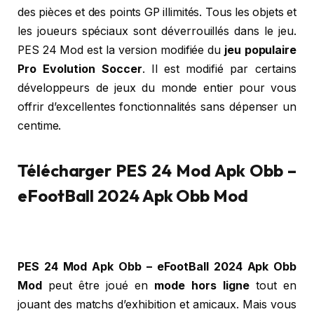
des pièces et des points GP illimités. Tous les objets et
les joueurs spéciaux sont déverrouillés dans le jeu.
PES 24 Mod est la version modifiée du
jeu populaire
Pro Evolution Soccer
. Il est modifié par certains
développeurs de jeux du monde entier pour vous
offrir d’excellentes fonctionnalités sans dépenser un
centime.
Télécharger PES 24 Mod Apk Obb –
eFootBall 2024 Apk Obb Mod
PES 24 Mod Apk Obb – eFootBall 2024 Apk Obb
Mod
peut être joué en
mode hors ligne
tout en
jouant des matchs d’exhibition et amicaux. Mais vous