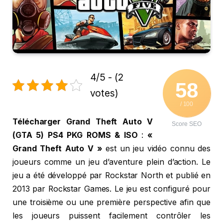
4/5 - (2
58
votes)
/ 100
Télécharger Grand Theft Auto V
Score SEO
(GTA 5) PS4 PKG ROMS & ISO
:
«
Grand Theft Auto V »
est un jeu vidéo connu des
joueurs comme un jeu d’aventure plein d’action. Le
jeu a été développé par Rockstar North et publié en
2013 par Rockstar Games. Le jeu est configuré pour
une troisième ou une première perspective afin que
les joueurs puissent facilement contrôler les