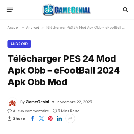
Accueil
»
Android
»
Télécharger PES 24 Mod Apk Obb – eFootBall 2024 Apk Obb Mod
ANDROID
Télécharger PES 24 Mod
Apk Obb – eFootBall 2024
Apk Obb Mod
By
GameGenial
novembre 22, 2023
Aucun commentaire
3 Mins Read
Share