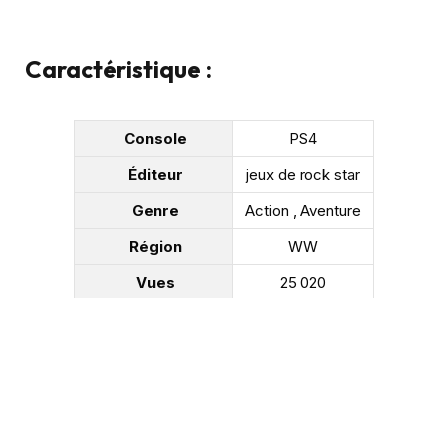
Caractéristique :
Console
PS4
Éditeur
jeux de rock star
Genre
Action , Aventure
Région
WW
Vues
25 020
Téléchargements
6 813
Libéré
18 novembre 2014
Taille du fichier
41,68 Go