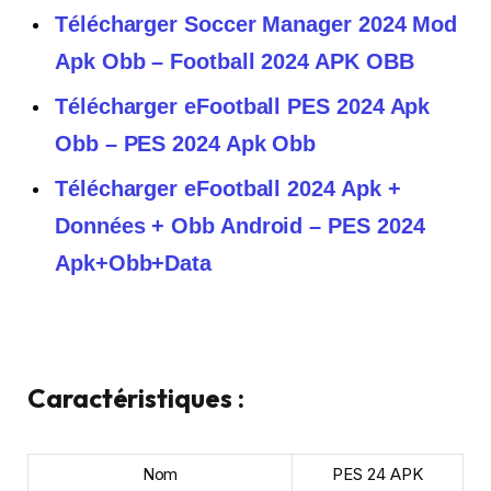
Télécharger Soccer Manager 2024 Mod
Apk Obb – Football 2024 APK OBB
Télécharger eFootball PES 2024 Apk
Obb – PES 2024 Apk Obb
Télécharger eFootball 2024 Apk +
Données + Obb Android – PES 2024
Apk+Obb+Data
Caractéristiques :
Nom
PES 24 APK