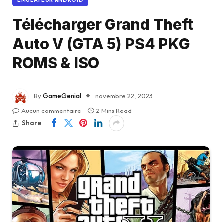
Télécharger Grand Theft
Auto V (GTA 5) PS4 PKG
ROMS & ISO
By
GameGenial
novembre 22, 2023
Aucun commentaire
2 Mins Read
Share