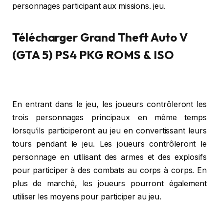
personnages participant aux missions. jeu.
Télécharger Grand Theft Auto V
(GTA 5) PS4 PKG ROMS & ISO
En entrant dans le jeu, les joueurs contrôleront les
trois personnages principaux en même temps
lorsqu’ils participeront au jeu en convertissant leurs
tours pendant le jeu. Les joueurs contrôleront le
personnage en utilisant des armes et des explosifs
pour participer à des combats au corps à corps. En
plus de marché, les joueurs pourront également
utiliser les moyens pour participer au jeu.