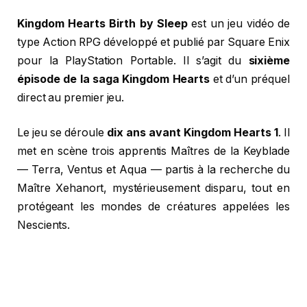
Kingdom Hearts Birth by Sleep
est un jeu vidéo de
type Action RPG développé et publié par Square Enix
pour la PlayStation Portable. Il s’agit du
sixième
épisode de la saga Kingdom Hearts
et d’un préquel
direct au premier jeu.
Le jeu se déroule
dix ans avant Kingdom Hearts 1
. Il
met en scène trois apprentis Maîtres de la Keyblade
— Terra, Ventus et Aqua — partis à la recherche du
Maître Xehanort, mystérieusement disparu, tout en
protégeant les mondes de créatures appelées les
Nescients.
L’univers mêle les mondes
Disney
(Cendrillon, La
Belle au Bois Dormant, Peter Pan, Hercule…) et
l’univers
Final Fantasy
, avec un système de combat