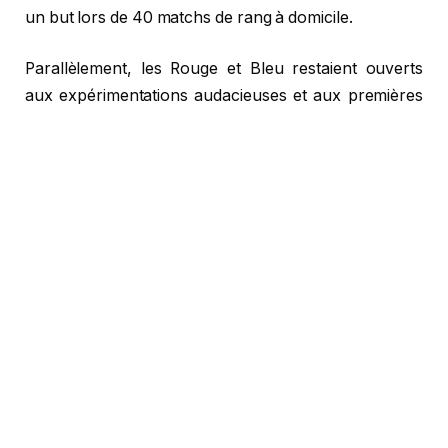
un but lors de 40 matchs de rang à domicile.
Parallèlement, les Rouge et Bleu restaient ouverts
aux expérimentations audacieuses et aux premières
convocations de nouveaux joueurs. Lors de la
première moitié de saison de Ligue 1, pas moins de 17
joueurs différents ont scoré pour l’équipe. Luis
Enrique a donné une chance à de jeunes pépites
prometteuses, qui en ont pleinement profité.
Ousmane Dembélé, Khvicha Kvaratskhelia et Désiré
Doué sont restés les fers de lance de l’orchestre
parisien, mais c’est cette saison qu’Ibrahim Mbaye,
Senny Mayulu et Quentin Ndjantou ont véritablement
trouvé leurs marques au sein du collectif.
Autre moment fort de la saison triomphale du PSG :
leur manita ébouriffante 5-0 contre l’Olympique de