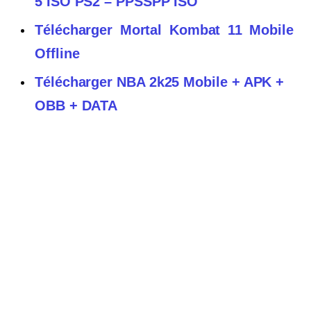
5 ISO PS2 – PPSSPP ISO
Télécharger Mortal Kombat 11 Mobile
Offline
Télécharger NBA 2k25 Mobile + APK +
OBB + DATA
FTS 25 : Télécharger First Touch
Soccer 2025 Apk + Obb
Lire Aussi :
Télécharger Into The Dead 2 Mod Apk Obb
v1.64.0 Android & iOS