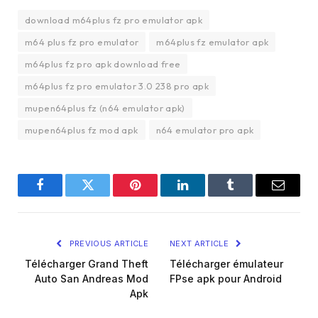
download m64plus fz pro emulator apk
m64 plus fz pro emulator
m64plus fz emulator apk
m64plus fz pro apk download free
m64plus fz pro emulator 3.0 238 pro apk
mupen64plus fz (n64 emulator apk)
mupen64plus fz mod apk
n64 emulator pro apk
Facebook
Twitter
Pinterest
LinkedIn
Tumblr
Email
PREVIOUS ARTICLE
NEXT ARTICLE
Télécharger Grand Theft
Télécharger émulateur
Auto San Andreas Mod
FPse apk pour Android
Apk