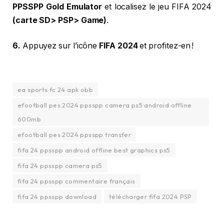
PPSSPP Gold Emulator
et localisez le jeu FIFA 2024
(carte SD> PSP> Game)
.
6.
Appuyez sur l’icône
FIFA 2024
et profitez-en !
ea sports fc 24 apk obb
efootball pes 2024 ppsspp camera ps5 android offline
600mb
efootball pes 2024 ppsspp transfer
fifa 24 ppsspp android offline best graphics ps5
fifa 24 ppsspp camera ps5
fifa 24 ppsspp commentaire français
fifa 24 ppsspp download
télécharger fifa 2024 PSP