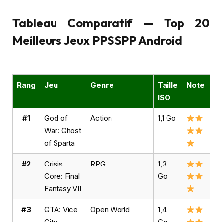
Tableau Comparatif — Top 20
Meilleurs Jeux PPSSPP Android
Rang
Jeu
Genre
Taille
Note
Té
ISO
#1
God of
Action
1,1 Go
Vo
War: Ghost
of Sparta
#2
Crisis
RPG
1,3
Vo
Core: Final
Go
Fantasy VII
#3
GTA: Vice
Open World
1,4
Vo
City
Go