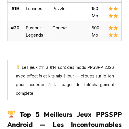
#19
Lumines
Puzzle
150
Vo
Mo
#20
Burnout
Course
500
Vo
Legends
Mo
Les jeux #11 à #14 sont des mods PPSSPP 2026
avec effectifs et kits mis à jour — cliquez sur le lien
pour accéder à la page de téléchargement
complète.
Top 5 Meilleurs Jeux PPSSPP
Android — Les Incontournables