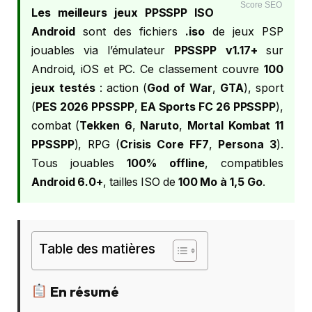
Score SEO
Les meilleurs jeux PPSSPP ISO
Android
sont des fichiers
.iso
de jeux PSP
jouables via l’émulateur
PPSSPP v1.17+
sur
Android, iOS et PC. Ce classement couvre
100
jeux testés
: action (
God of War
,
GTA
), sport
(
PES 2026 PPSSPP
,
EA Sports FC 26 PPSSPP
),
combat (
Tekken 6
,
Naruto
,
Mortal Kombat 11
PPSSPP
), RPG (
Crisis Core FF7
,
Persona 3
).
Tous jouables
100% offline
, compatibles
Android 6.0+
, tailles ISO de
100 Mo à 1,5 Go
.
Table des matières
En résumé