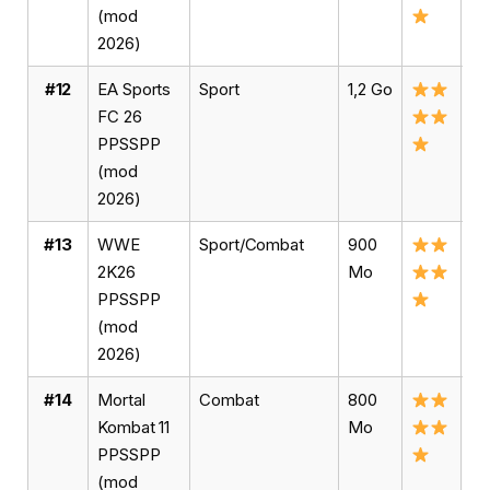
(mod
2026)
#12
EA Sports
Sport
1,2 Go
Té
FC 26
FC
PPSSPP
(mod
2026)
#13
WWE
Sport/Combat
900
Té
2K26
Mo
W
PPSSPP
(mod
2026)
#14
Mortal
Combat
800
Té
Kombat 11
Mo
MK
PPSSPP
(mod