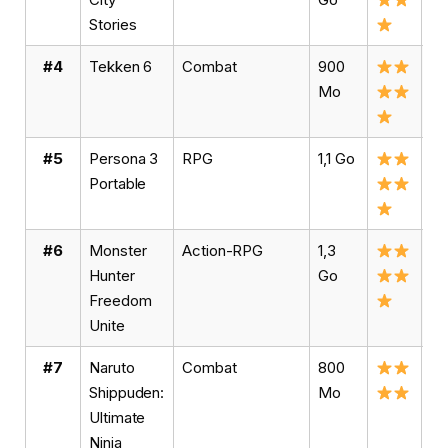
Stories
#4
Tekken 6
Combat
900
Vo
Mo
#5
Persona 3
RPG
1,1 Go
Vo
Portable
#6
Monster
Action-RPG
1,3
Vo
Hunter
Go
Freedom
Unite
#7
Naruto
Combat
800
Vo
Shippuden:
Mo
Ultimate
Ninja