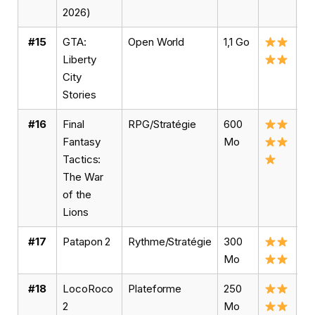
2026)
#15
GTA:
Open World
1,1 Go
Vo
Liberty
City
Stories
#16
Final
RPG/Stratégie
600
Vo
Fantasy
Mo
Tactics:
The War
of the
Lions
#17
Patapon 2
Rythme/Stratégie
300
Vo
Mo
#18
LocoRoco
Plateforme
250
Vo
2
Mo