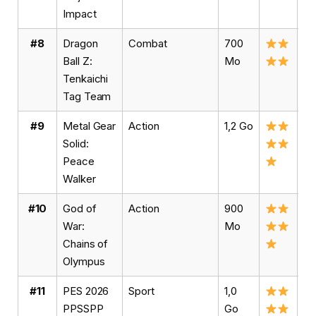
Impact
#8
Dragon
Combat
700
Vo
Ball Z:
Mo
Tenkaichi
Tag Team
#9
Metal Gear
Action
1,2 Go
Vo
Solid:
Peace
Walker
#10
God of
Action
900
Vo
War:
Mo
Chains of
Olympus
#11
PES 2026
Sport
1,0
Té
PPSSPP
Go
PE